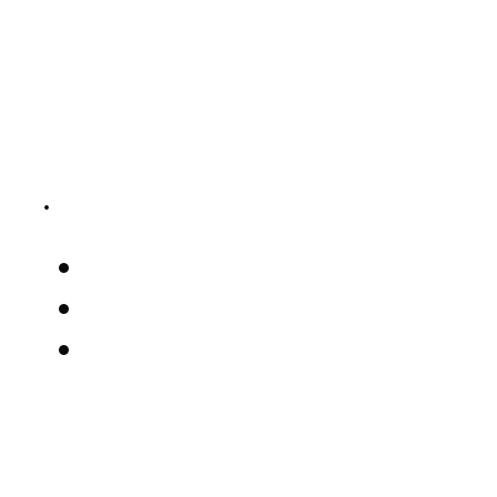
.
.
.
.