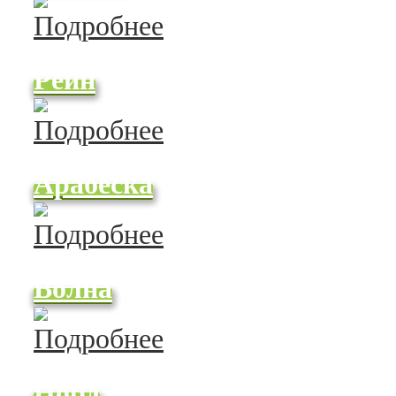
Рейн
Арабеска
Волна
Норд