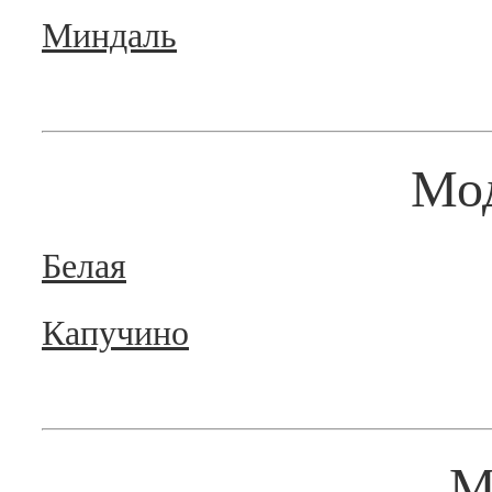
Миндаль
Мо
Белая
Капучино
М