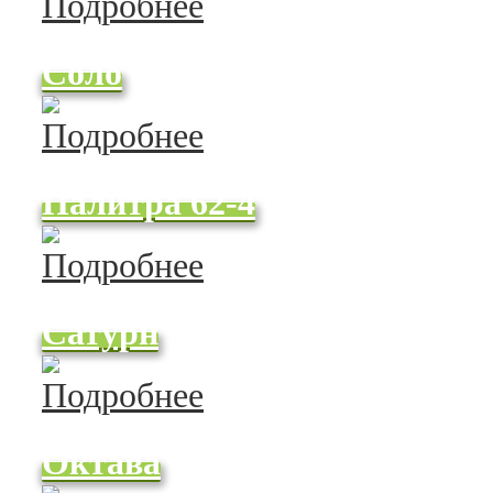
Соло
Палитра 62-4
Сатурн
Октава