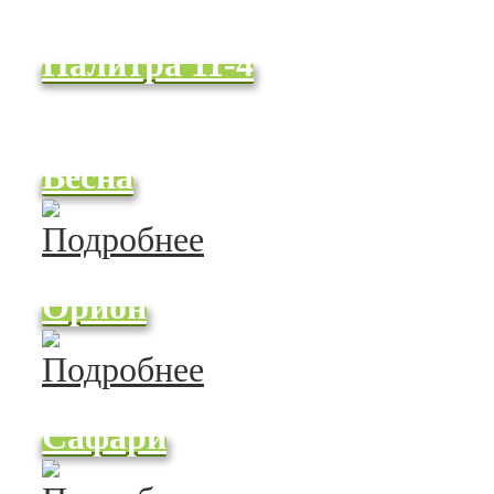
Палитра 11-4
Весна
Орион
Сафари