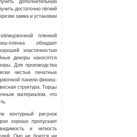
лучить дополнительную
лучить достаточно лёгкий
врезки замка и установки
облицовочной пленкой
иш-пленка обладает
хорошей эластичностью
йные декоры наносятся
поры. Для производства
чески чистые печатные
ицовочной панели финиш-
весная структура. Торцы
очным материалом, что
ть.
и контурный рисунок
орое хорошо пропускает
видимость и четкость
дей. Оно не боится ни