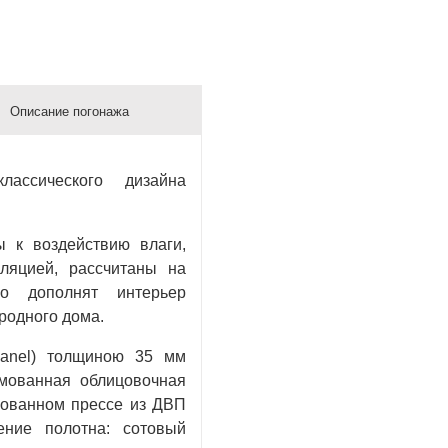
Описание погонажа
ассического дизайна
 к воздействию влаги,
ляцией, рассчитаны на
но дополнят интерьер
родного дома.
panel) толщиною 35 мм
мованная облицовочная
рованном прессе из ДВП
ение полотна: сотовый