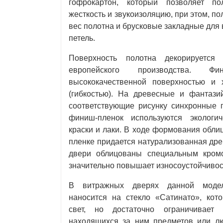
гофрокартон, который позволяет по
жесткость и звукоизоляцию, при этом, по
вес полотна и брусковые закладные для 
петель.
Поверхность полотна декорируется 
европейского производства. Фин
высококачественной поверхностью и 
(гибкостью). На древесные и фантази
соответствующие рисунку синхронные 
финиш-пленок используются экологи
краски и лаки. В ходе формования обл
пленке придается натурализованная дре
двери облицованы специальным кром
значительно повышает износоустойчивос
В витражных дверях данной модел
наносится на стекло «Сатинато», кот
свет, но достаточно ограничивает 
находящихся за ним предметов или лю