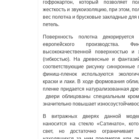
гофрокартон, который позволяет по
жесткость и звукоизоляцию, при этом, по
вес полотна и брусковые закладные для 
петель.
Поверхность полотна декорируется 
европейского производства. Фин
высококачественной поверхностью и 
(гибкостью). На древесные и фантази
соответствующие рисунку синхронные 
финиш-пленок используются экологи
краски и лаки. В ходе формования обл
пленке придается натурализованная дре
двери облицованы специальным кром
значительно повышает износоустойчивос
В витражных дверях данной модел
наносится на стекло «Сатинато», кот
свет, но достаточно ограничивает 
находящихся за ним предметов или лю