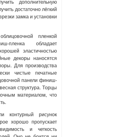
лучить дополнительную
лучить достаточно лёгкий
врезки замка и установки
облицовочной пленкой
иш-пленка обладает
хорошей эластичностью
йные декоры наносятся
поры. Для производства
чески чистые печатные
ицовочной панели финиш-
весная структура. Торцы
очным материалом, что
ть.
и контурный рисунок
орое хорошо пропускает
видимость и четкость
дей. Оно не боится ни