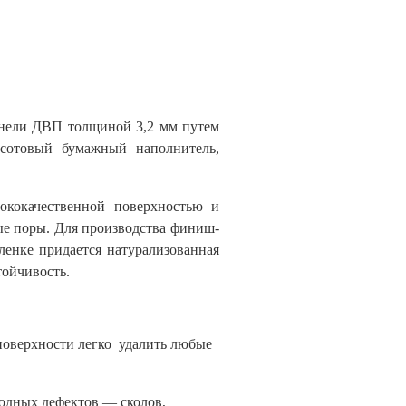
анели ДВП толщиной 3,2 мм путем
 сотовый бумажный наполнитель,
ококачественной поверхностью и
ые поры. Для производства финиш-
ленке придается натурализованная
тойчивость.
 поверхности легко удалить любые
одных дефектов — сколов,