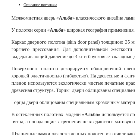
Описание погонажа
Межкомнатная дверь
«Альба»
классического дизайна лами
У полотен серии
«Альба»
широкая география применения. 
Каркас дверного полотна (skin door panel) толщиною 3
горячего прессования. Для дополнительной жесткост
выдерживающий давление до 3 кг и брусковые закладные д
Поверхность полотна декорируется облицовочной плен
хорошей эластичностью (гибкостью). На древесные и фан
пленок используются экологически чистые печатные кра
древесная структура. Торцы двери облицованы специальн
Торцы двери облицованы специальным кромочным материа
В остекленных полотнах модели
«Альба»
используется ст
пятна, а попадающие загрязнения не въедаются в матовую 
Штапичные рамки для остекленных полотен изготавливаю