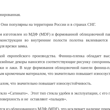
нированная.
Они популярны на территории России и в странах СНГ.
5 мм изготовлен из МДФ (MDF) и формованной облицовочной п
и конструкции во внутренние полости полотна вклеиваются
ля врезки замка.
кой европейского производства. Финиш-пленка обладает выс
тазийные декоры наносятся соответствующие рисунку синхронн
ски и лаки. В ходе формования облицовочной панели финиш-п
ым кромочным материалом, что значительно повышает износоус
лом, что значительно повышает износоустойчивость.
екло «Сатинато». Этот тип стекла удобен в эксплуатации, с его
поверхность и не оставляют «пальцев».
тся из облицованного МДФ (MDF), что исключает наличие прир